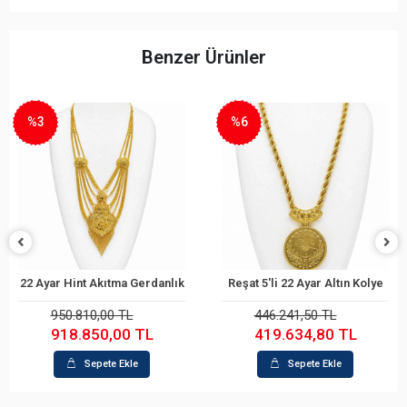
Benzer Ürünler
%6
%22
ma Gerdanlık
Reşat 5'li 22 Ayar Altın Kolye
Örgü Model 22 Ay
 Ekle
Sepete Ekle
Sepete
 TL
446.241,50 TL
172.104,60
00 TL
419.634,80 TL
134.871,
 Ekle
Sepete Ekle
Sepete