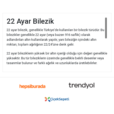
22 Ayar Bilezik
22 ayar bilezik, genellikle Türkiye'de kullanılan bir bilezik türüdür. Bu
bilezikler genellikle 22 ayar (veya bazen 916 saflık) olarak
adlandırılan altın kullanılarak yapılır, yani bileziğin içindeki altın
miktarı, toplam ağırlığının 22/24'üne denk gelir.
22 ayar bileziklerin yüksek bir altın içeriği olduğu için değeri genellikle
yüksektir. Bu tür bileziklerin üzerinde genellikle belirli desenler veya
tasarımlar bulunur ve farklı ağırlık ve uzunluklarda üretilebilirler.
Bileziklerin fiyatı, altın fiyatlarına, bileziğin ağırlığına, tasarımına ve
bileziği satın alacağınız yerin politikalarına bağlı olarak değişir. Altın
fiyatları genellikle günlük olarak dalgalanır, bu nedenle bilezik satın
almadan önce güncel altın fiyatlarını kontrol etmek önemlidir.
Bilezik alırken, güvenilir kuyumcuları tercih etmek ve bileziğin saflık
belgelerini ve diğer gerekli belgeleri talep etmek önemlidir. Ayrıca,
satın aldığınız bileziğin iade ve garanti politikalarını da gözden
geçirmeniz önemlidir.