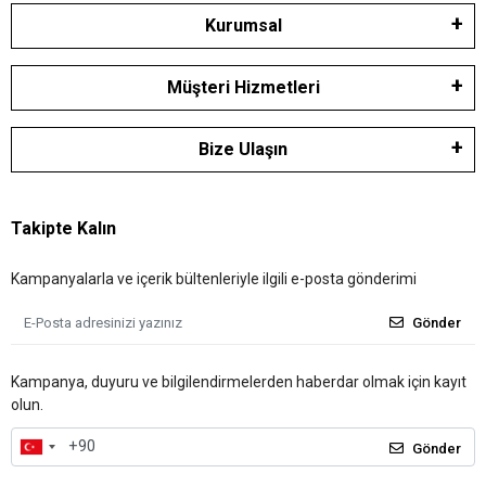
Bilezik alırken kendi bütçenizi, tercihlerinizi ve amaçlarınızı göz
Kurumsal
önünde bulundurmanız önemlidir. Profesyonel bir kuyumcudan veya
finansal danışmandan tavsiye almak da size yardımcı olabilir.
Müşteri Hizmetleri
Bize Ulaşın
Takipte Kalın
Kampanyalarla ve içerik bültenleriyle ilgili e-posta gönderimi
Gönder
Kampanya, duyuru ve bilgilendirmelerden haberdar olmak için kayıt
olun.
Gönder