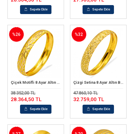
Sepete Ekle
Sepete Ekle
%26
%32
Çiçek Motifli 8 Ayar Altın Bilezik (6.60 Gram)
Çizgi Setina 8 Ayar Altın Bilezik (7.03 Gram)
Sepete Ekle
Sepete Ekle
38.352,00 TL
47.860,10 TL
28.364,50 TL
32.759,00 TL
Sepete Ekle
Sepete Ekle
%27
%20