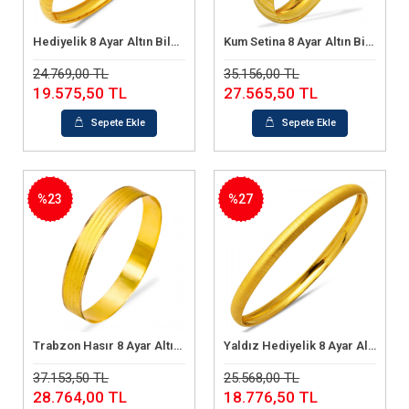
Hediyelik 8 Ayar Altın Bilezik (4 Gram)
Kum Setina 8 Ayar Altın Bilezik (7.40 Gram)
Sepete Ekle
Sepete Ekle
24.769,00 TL
35.156,00 TL
19.575,50 TL
27.565,50 TL
Sepete Ekle
Sepete Ekle
%23
%27
Trabzon Hasır 8 Ayar Altın Bilezik (6.78 Gram)
Yaldız Hediyelik 8 Ayar Altın Bilezik (4,20 Gram)
Sepete Ekle
Sepete Ekle
37.153,50 TL
25.568,00 TL
28.764,00 TL
18.776,50 TL