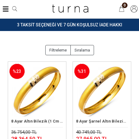
0
3 TAKSİT SEÇENEĞİ VE 7 GÜN KOŞULSUZ İADE HAKKI
Filtreleme
Sıralama
%23
%31
8 Ayar Altın Bilezik (1 Cm Genişlik 6,80 Gram)
8 Ayar Şarnel Altın Bilezik (6,50 Gram)
Sepete Ekle
Sepete Ekle
36.754,00 TL
40.749,00 TL
28.364,50 TL
27.965,00 TL