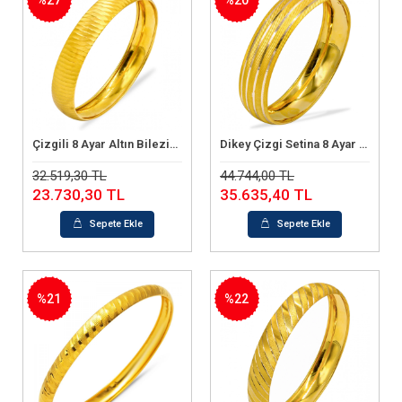
Çizgili 8 Ayar Altın Bilezik (6.43 Gram)
Dikey Çizgi Setina 8 Ayar Altın Bilezik (8.83 Gram)
Sepete Ekle
Sepete Ekle
32.519,30 TL
44.744,00 TL
23.730,30 TL
35.635,40 TL
Sepete Ekle
Sepete Ekle
%21
%22