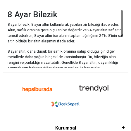
8 Ayar Bilezik
8 ayar bilezik, 8 ayar altın kullanılarak yapılan bir bileziği ifade eder.
Altın, saflık oranına göre ölçülen bir değerdir ve 24 ayar altın saf altını
temsil ederken, 8 ayar altın ise altının toplam ağırlığının 24'te 8'inin saf
altın olduğu bir altın alaşımını ifade eder.
8 ayar altın, daha düşük bir saflık oranına sahip olduğu için diğer
metallerle daha yoğun bir şekilde karıştırılmıştır. Bu, bileziğin altın
rengini ve parlaklığını azaltabilir. Genellikle 8 ayar altın, dayanıklılığı
artırmak için bakır ve diğer alaşım metalleriyle karıştırılır.
Ancak 8 ayar altın bilezikler altın rengi ve parlaklığı azaltmasına
rağmen daha uygun bir fiyat aralığına sahiptir. Bu nedenle, bütçesi
sınırlı olan kişiler için tercih edilebilirler. 8 ayar altın bilezikler, bazı
bölgelerde ve pazarlarda popüler olabilir, ancak altın standartları ve
tercihler ülkeye göre değişebilir.
Bilezik seçerken, kişisel tercihlerin yanı sıra tasarım, kalite ve değer
gibi faktörleri göz önünde bulundurmanız önemlidir. 8 ayar
bileziklerin genellikle daha düşük değerli olduğunu unutmayın ve
Kurumsal
alırken güvenilir bir kaynaktan satın almanızı öneririm.