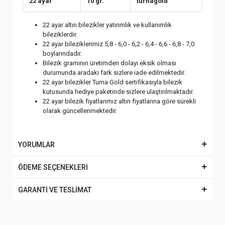
22 ayar
10 gr.
turnagold
22 ayar altın bilezikler yatırımlık ve kullanımlık
bileziklerdir.
22 ayar bileziklerimiz 5,8 - 6,0 - 6,2 - 6,4 - 6,6 - 6,8 - 7,0
boylarındadır.
Bilezik gramının üretimden dolayı eksik olması
durumunda aradaki fark sizlere iade edilmektedir.
22 ayar bilezikler Turna Gold sertifikasıyla bilezik
kutusunda hediye paketinde sizlere ulaştırılmaktadır.
22 ayar bilezik fiyatlarımız altın fiyatlarına göre sürekli
olarak güncellenmektedir.
YORUMLAR
ÖDEME SEÇENEKLERİ
GARANTİ VE TESLİMAT