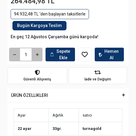
264.484,98 TL
94.932,48 TL 'den başlayan taksitlerle
Bugün Kargoya Teslim
En geç 12 Ağustos Çarşamba günü kargoda!
Sepete
Hemen
Ekle
Al
Güvenli Alışveriş
İade ve Değişim
ÜRÜN ÖZELLİKLERİ
Ayar
Ağırlık
satıcı
22 ayar
33gr.
turnagold