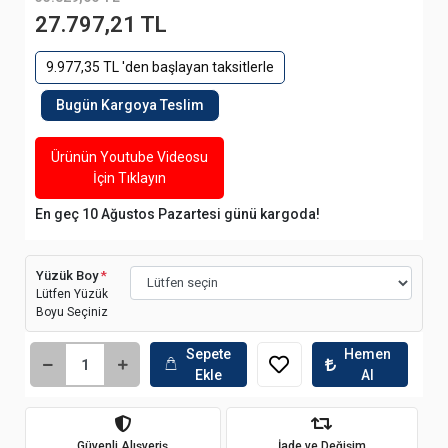
27.797,21 TL
9.977,35 TL 'den başlayan taksitlerle
Bugün Kargoya Teslim
Ürünün Youtube Videosu
İçin Tıklayın
En geç 10 Ağustos Pazartesi günü kargoda!
Yüzük Boy
*
Lütfen Yüzük
Boyu Seçiniz
Sepete
Hemen
Ekle
Al
Güvenli Alışveriş
İade ve Değişim