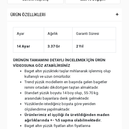
ÜRÜN ÖZELLİKLERİ
Ayar
Ağırlık
Garanti Süresi
14 Ayar
3.37 Gr
2 Yıl
ÜRÜNÜN TAMAMINI DETAYLI İNCELEMEK İÇİN ÜRÜN
VİDEOSUNA GÖZ ATABİLİRSİNİZ
Baget altın yüzükteki taşlar mıhlanarak işlenmiş olup
kullanışlı ve uzun ömürlüdür.
Trend yüzük modellerin en başında gelen bagetler
ismini ortadaki dikdörtgen taştan almaktadır.
Standart yüzük boyutu 14 boy olup, 55-70 kg.
arasındaki bayanlara denk gelmektedir.
Yüzüklerde istediğiniz boyuta göre yeniden
ölçülendirme yapılmaktadır.
Ürünlerimiz el işçiliği ile üretildiğinden maden
ağırlıklarında +- %5 sapma olabilmektedir.
Baget altın yüzük fiyatları altın fiyatlarına