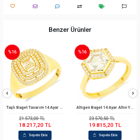
Benzer Ürünler
%16
%22
Taşlı Baget Tasarım 14 Ayar Altın Yüzük
Altıgen Baget 14 Ayar Altın Yüzük
Sepete Ekle
Sepete Ekle
21.573,00 TL
23.570,50 TL
18.217,20 TL
19.815,20 TL
Sepete Ekle
Sepete Ekle