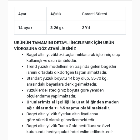
Ayar
Ağırlık
Garanti Süresi
14 ayar
3.26 gr.
2 Yıl
ÜRÜNÜN TAMAMINI DETAYLI İNCELEMEK İÇİN ÜRÜN
VİDEOSUNA GÖZ ATABİLİRSİNİZ
Baget altın yüzükteki taşlar mıhlanarak işlenmiş olup
kullanışlı ve uzun ömürlüdür.
Trend yüzük modellerin en başında gelen bagetler
ismini ortadaki dikdörtgen taştan almaktadır.
Standart yüzük boyutu 14 boy olup, 55-70 kg.
arasındaki bayanlara denk gelmektedir.
Yüzüklerde istediğiniz boyuta göre yeniden
ölçülendirme yapılmaktadır.
Ürünlerimiz el işçiliği ile üretildiğinden maden
ağırlıklarında +- %5 sapma olabilmektedir.
Baget altın yüzük fiyatları altın fiyatlarına
göre sürekli olarak güncellenmektedir.
Baget altın yüzük Turna Gold sertifikası ve özel
kutusunda hediye paketinde teslim edilmektedir.