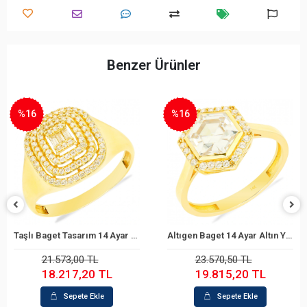
Benzer Ürünler
%16
%22
Taşlı Baget Tasarım 14 Ayar Altın Yüzük
Altıgen Baget 14 Ayar Altın Yüzük
epete Ekle
Sepete Ekle
S
3,00 TL
23.570,50 TL
33.55
17,20 TL
19.815,20 TL
26.2
epete Ekle
Sepete Ekle
S