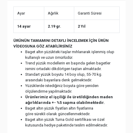
Ayar
Ağırlık
Garanti Süresi
14 ayar
2.19 gr.
2 Yıl
ÜRÜNÜN TAMAMINI DETAYLI İNCELEMEK İÇİN ÜRÜN
VİDEOSUNA GÖZ ATABİLİRSİNİZ
Baget altın yüzükteki taşlar mıhlanarak işlenmiş olup
kullanışlı ve uzun ömürlüdür.
Trend yüzük modellerin en başında gelen bagetler
ismini ortadaki dikdörtgen taştan almaktadır.
Standart yüzük boyutu 14 boy olup, 55-70 kg.
arasındaki bayanlara denk gelmektedir.
Yüzüklerde istediğiniz boyuta göre yeniden
ölçülendirme yapılmaktadır.
Ürünlerimiz el işçiliği ile üretildiğinden maden
ağırlıklarında +- %5 sapma olabilmektedir.
Baget altın yüzük fiyatları altın fiyatlarına
göre sürekli olarak güncellenmektedir.
Baget altın yüzük Turna Gold sertifikası ve özel
kutusunda hediye paketinde teslim edilmektedir.