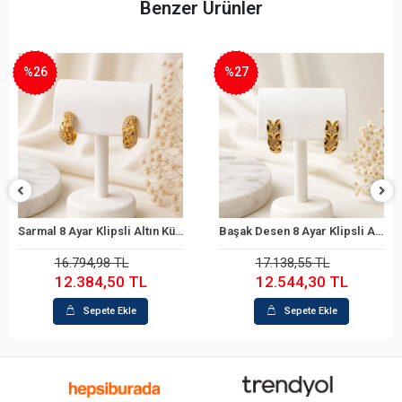
Benzer Ürünler
%26
%27
Sarmal 8 Ayar Klipsli Altın Küpe
Başak Desen 8 Ayar Klipsli Altın Küpe
Sepete Ekle
Sepete Ekle
16.794,98 TL
17.138,55 TL
12.384,50 TL
12.544,30 TL
Sepete Ekle
Sepete Ekle