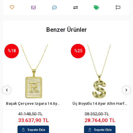
Benzer Ürünler
%25
%22
Başak Çerçeve Izgara 14 Ayar Altın Harf Kolye
Üç Boyutlu 14 Ayar Altın Harf Kolye
Sepete Ekle
Sepete Ekle
41.148,50 TL
38.352,00 TL
33.637,90 TL
28.764,00 TL
Sepete Ekle
Sepete Ekle