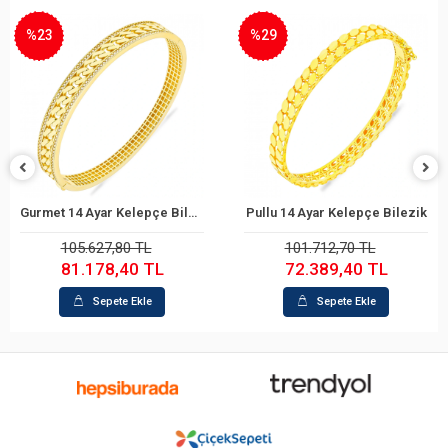
%23
%29
Gurmet 14 Ayar Kelepçe Bilezik
Pullu 14 Ayar Kelepçe Bilezik
Sepete Ekle
Sepete Ekle
105.627,80 TL
101.712,70 TL
81.178,40 TL
72.389,40 TL
Sepete Ekle
Sepete Ekle