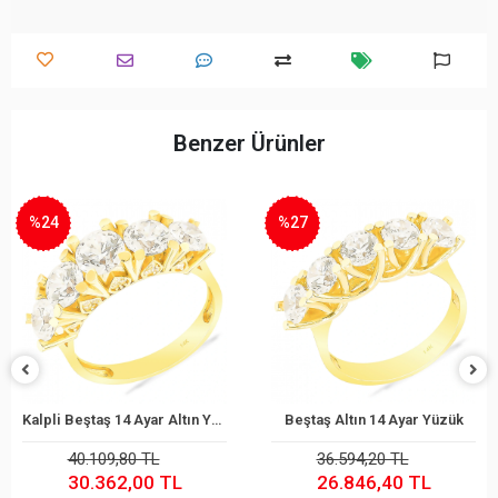
Benzer Ürünler
%27
%23
Kalpli Beştaş 14 Ayar Altın Yüzük
Beştaş Altın 14 Ayar Yüzük
Sepete Ekle
Sepete Ekle
36.594,20 TL
31.800,20 TL
26.846,40 TL
24.529,30 TL