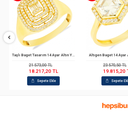
Yüzük
Altıgen Baget 14 Ayar Altın Yüzük
Sepete Ekle
Sepete Ek
23.570,50 TL
33.558,00 TL
19.815,20 TL
26.287,10 
Sepete Ekle
Sepete Ek