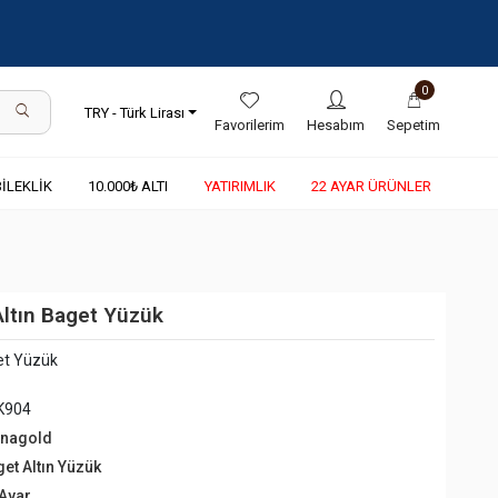
0
TRY - Türk Lirası
Favorilerim
Hesabım
Sepetim
BİLEKLİK
10.000₺ ALTI
YATIRIMLIK
22 AYAR ÜRÜNLER
Altın Baget Yüzük
et Yüzük
K904
rnagold
get Altın Yüzük
 Ayar