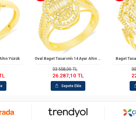
Oval Baget Tasarımlı 14 Ayar Altın Yüzük
Baget Tasarım 14 Ayar Altın Yüzük
Mega Bage
le
Sepete Ekle
30.362,00 TL
70
TL
22.372,00 TL
5
le
Sepete Ekle