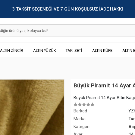
3 TAKSİT SEÇENEĞİ VE 7 GÜN KOŞULSUZ İADE HAKKI
ALTIN ZİNCİR
ALTIN YÜZÜK
TAKI SETİ
ALTIN KÜPE
ALTIN 
Büyük Piramit 14 Ayar 
Büyük Piramit 14 Ayar Altın Bag
Barkod
:YZ
Marka
:Tu
Kategori
:Ba
Ayar
:14