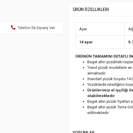
ÜRÜN ÖZELLİKLERİ
Telefon İle Sipariş Ver
Ayar
Ağı
14 ayar
5.
ÜRÜNÜN TAMAMINI DETAYLI İN
Baget altın yüzükteki taşla
Trend yüzük modellerin en 
almaktadır.
Standart yüzük boyutu 14 b
Yüzüklerde istediğiniz boy
Ürünlerimiz el işçiliği 
olabilmektedir.
Baget altın yüzük fiyatları 
Baget altın yüzük Turna Go
edilmektedir.
YORUMLAR