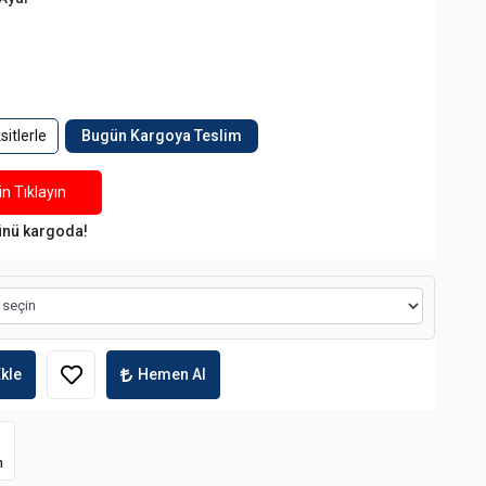
itlerle
Bugün Kargoya Teslim
n Tıklayın
ünü kargoda!
kle
Hemen Al
m