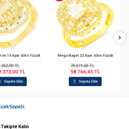
t 22 Ayar Altın Yüzük
Baget 22 Ayar Altın Yüzük
Sepete Ekle
Sepete Ekle
.071,50 TL
64.061,42 TL
8.766,45 TL
49.688,21 TL
Sepete Ekle
Sepete Ekle
Takipte Kalın