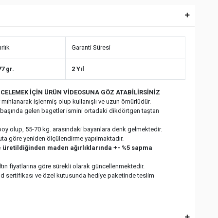
rlık
Garanti Süresi
77 gr.
2 Yıl
CELEMEK İÇİN ÜRÜN VİDEOSUNA GÖZ ATABİLİRSİNİZ
r mıhlanarak işlenmiş olup kullanışlı ve uzun ömürlüdür.
başında gelen bagetler ismini ortadaki dikdörtgen taştan
oy olup, 55-70 kg. arasındaki bayanlara denk gelmektedir.
uta göre yeniden ölçülendirme yapılmaktadır.
ile üretildiğinden maden ağırlıklarında +- %5 sapma
altın fiyatlarına göre sürekli olarak güncellenmektedir.
ld sertifikası ve özel kutusunda hediye paketinde teslim