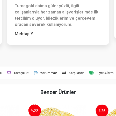
Turnagold daima güler yüzlü, ilgili
çalışanlarıyla her zaman alışverişlerimde ilk
tercihim oluyor, bileziklerim ve çerçevem
oradan severek kullanıyorum.
Mehtap Y.
le
Tavsiye Et
Yorum Yaz
Karşılaştır
Fiyat Alarmı
Benzer Ürünler
%26
%16