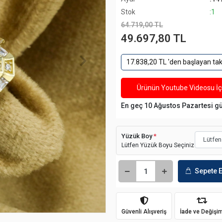
Stok
:1
64.719,00 TL
49.697,80 TL
17.838,20 TL 'den başlayan taks
Ürünün Youtube Videosu İçi
En geç 10 Ağustos Pazartesi g
Yüzük Boy
*
Lütfen Yüzük Boyu Seçiniz
Sepete E
Güvenli Alışveriş
İade ve Değişi