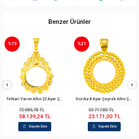
Benzer Ürünler
%31
%26
Telkari Yarım Altın 22 Ayar Çerçeve
Dorika 8 Ayar Çeyrek Altın Çerçeve
epete Ekle
Sepete Ekle
S
5,78 TL
33.717,80 TL
36.18
39,24 TL
23.171,00 TL
26.7
epete Ekle
Sepete Ekle
S