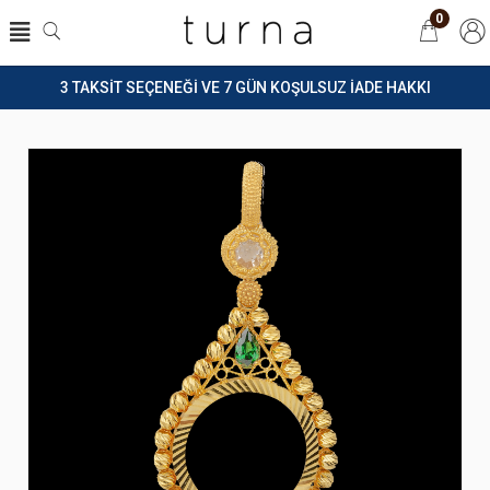
0
3 TAKSİT SEÇENEĞİ VE 7 GÜN KOŞULSUZ İADE HAKKI