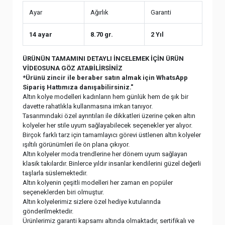
Ayar
Ağırlık
Garanti
14 ayar
8.70 gr.
2 Yıl
ÜRÜNÜN TAMAMINI DETAYLI İNCELEMEK İÇİN ÜRÜN
VİDEOSUNA GÖZ ATABİLİRSİNİZ
*Ürünü zincir ile beraber satın almak için WhatsApp
Sipariş Hattımıza danışabilirsiniz."
Altın kolye modelleri kadınların hem günlük hem de şık bir
davette rahatlıkla kullanmasına imkan tanıyor.
Tasarımındaki özel ayrıntıları ile dikkatleri üzerine çeken altın
kolyeler her stile uyum sağlayabilecek seçenekler yer alıyor.
Birçok farklı tarz için tamamlayıcı görevi üstlenen altın kolyeler
ışıltılı görünümleri ile ön plana çıkıyor.
Altın kolyeler moda trendlerine her dönem uyum sağlayan
klasik takılardır. Binlerce yıldır insanlar kendilerini güzel değerli
taşlarla süslemektedir.
Altın kolyenin çeşitli modelleri her zaman en popüler
seçeneklerden biri olmuştur.
Altın kolyelerimiz sizlere özel hediye kutularında
gönderilmektedir.
Ürünlerimiz garanti kapsamı altında olmaktadır, sertifikalı ve