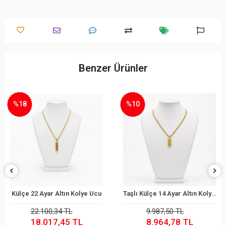
Benzer Ürünler
%10
%15
ın Kolye Ucu
Taşlı Külçe 14 Ayar Altın Kolye Ucu
Yonca 22 Ayar Alt
 Ekle
Sepete Ekle
Sepete
 TL
9.987,50 TL
37.632,90
45 TL
8.964,78 TL
31.800,