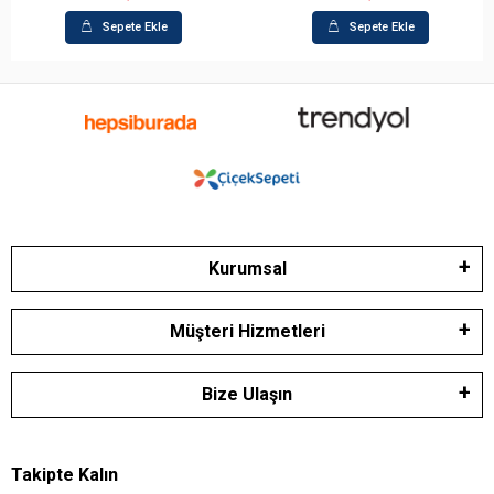
 Ekle
Sepete Ekle
Sepete
Kurumsal
Müşteri Hizmetleri
Bize Ulaşın
Takipte Kalın