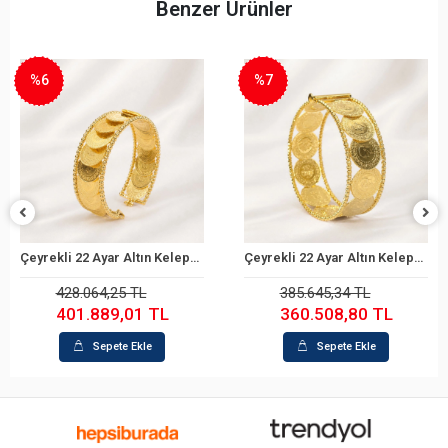
Benzer Ürünler
%6
%7
Çeyrekli 22 Ayar Altın Kelepçe Bilezik
Çeyrekli 22 Ayar Altın Kelepçe Bilezik
Sepete Ekle
Sepete Ekle
428.064,25 TL
385.645,34 TL
401.889,01 TL
360.508,80 TL
Sepete Ekle
Sepete Ekle