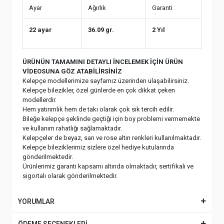
Ayar
Ağırlık
Garanti
22 ayar
36.09 gr.
2 Yıl
ÜRÜNÜN TAMAMINI DETAYLI İNCELEMEK İÇİN ÜRÜN
VİDEOSUNA GÖZ ATABİLİRSİNİZ
Kelepçe modellerimize sayfamız üzerinden ulaşabilirsiniz.
Kelepçe bilezikler, özel günlerde en çok dikkat çeken
modellerdir.
Hem yatırımlık hem de takı olarak çok sık tercih edilir.
Bileğe kelepçe şeklinde geçtiği için boy problemi vermemekte
ve kullanım rahatlığı sağlamaktadır.
Kelepçeler de beyaz, sarı ve rose altın renkleri kullanılmaktadır.
Kelepçe bileziklerimiz sizlere özel hediye kutularında
gönderilmektedir.
Ürünlerimiz garanti kapsamı altında olmaktadır, sertifikalı ve
sigortalı olarak gönderilmektedir.
YORUMLAR