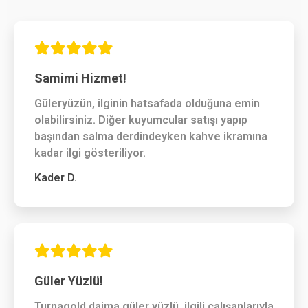
Samimi Hizmet!
Güleryüzün, ilginin hatsafada olduğuna emin
olabilirsiniz. Diğer kuyumcular satışı yapıp
başından salma derdindeyken kahve ikramına
kadar ilgi gösteriliyor.
Kader D.
Güler Yüzlü!
Turnagold daima güler yüzlü, ilgili çalışanlarıyla