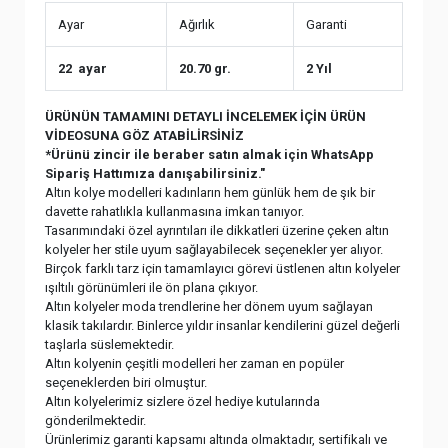
Ayar
Ağırlık
Garanti
22 ayar
20.70 gr.
2 Yıl
ÜRÜNÜN TAMAMINI DETAYLI İNCELEMEK İÇİN ÜRÜN
VİDEOSUNA GÖZ ATABİLİRSİNİZ
*Ürünü zincir ile beraber satın almak için WhatsApp
Sipariş Hattımıza danışabilirsiniz."
Altın kolye modelleri kadınların hem günlük hem de şık bir
davette rahatlıkla kullanmasına imkan tanıyor.
Tasarımındaki özel ayrıntıları ile dikkatleri üzerine çeken altın
kolyeler her stile uyum sağlayabilecek seçenekler yer alıyor.
Birçok farklı tarz için tamamlayıcı görevi üstlenen altın kolyeler
ışıltılı görünümleri ile ön plana çıkıyor.
Altın kolyeler moda trendlerine her dönem uyum sağlayan
klasik takılardır. Binlerce yıldır insanlar kendilerini güzel değerli
taşlarla süslemektedir.
Altın kolyenin çeşitli modelleri her zaman en popüler
seçeneklerden biri olmuştur.
Altın kolyelerimiz sizlere özel hediye kutularında
gönderilmektedir.
Ürünlerimiz garanti kapsamı altında olmaktadır, sertifikalı ve