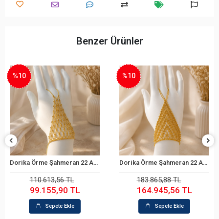
Benzer Ürünler
%10
%21
Dorika Örme Şahmeran 22 Ayar Altın Bileklik
3'lü Yonca 14 Ayar Altın Bileklik (19 cm)
Sepete Ekle
Sepete Ekle
183.865,88 TL
80.343,45 TL
164.945,56 TL
63.121,00 TL
Sepete Ekle
Sepete Ekle