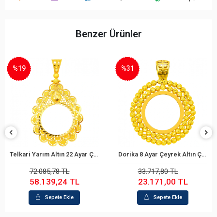
Benzer Ürünler
%31
%26
Telkari Yarım Altın 22 Ayar Çerçeve
Dorika 8 Ayar Çeyrek Altın Çerçeve
Sepete Ekle
Sepete Ekle
33.717,80 TL
36.188,31 TL
23.171,00 TL
26.766,50 TL
Sepete Ekle
Sepete Ekle