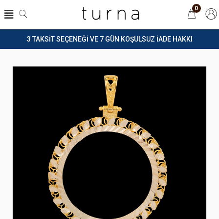
0
3 TAKSİT SEÇENEĞİ VE 7 GÜN KOŞULSUZ İADE HAKKI