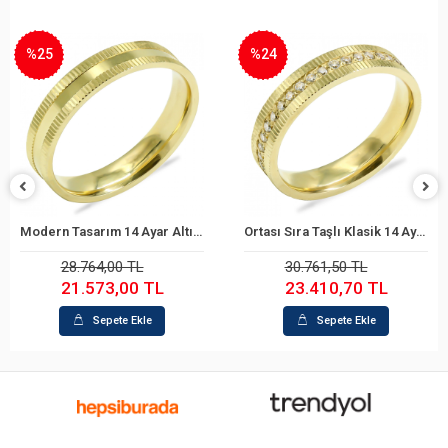
%25
%24
Modern Tasarım 14 Ayar Altın Alyans
Ortası Sıra Taşlı Klasik 14 Ayar Altın Alyans
Sepete Ekle
Sepete Ekle
28.764,00 TL
30.761,50 TL
21.573,00 TL
23.410,70 TL
Sepete Ekle
Sepete Ekle