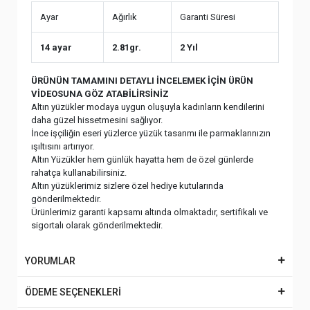
Ayar
Ağırlık
Garanti Süresi
14 ayar
2.81gr.
2 Yıl
ÜRÜNÜN TAMAMINI DETAYLI İNCELEMEK İÇİN ÜRÜN
VİDEOSUNA GÖZ ATABİLİRSİNİZ
Altın yüzükler modaya uygun oluşuyla kadınların kendilerini
daha güzel hissetmesini sağlıyor.
İnce işçiliğin eseri yüzlerce yüzük tasarımı ile parmaklarınızın
ışıltısını artırıyor.
Altın Yüzükler hem günlük hayatta hem de özel günlerde
rahatça kullanabilirsiniz.
Altın yüzüklerimiz sizlere özel hediye kutularında
gönderilmektedir.
Ürünlerimiz garanti kapsamı altında olmaktadır, sertifikalı ve
sigortalı olarak gönderilmektedir.
YORUMLAR
ÖDEME SEÇENEKLERİ