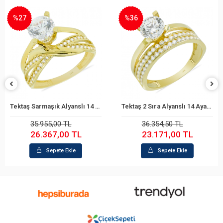
%27
%36
Tektaş Sarmaşık Alyanslı 14 Ayar Altın Yüzük
Tektaş 2 Sıra Alyanslı 14 Ayar Altın Yüzük
Sepete Ekle
Sepete Ekle
35.955,00 TL
36.354,50 TL
26.367,00 TL
23.171,00 TL
Sepete Ekle
Sepete Ekle