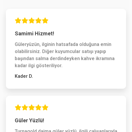
Samimi Hizmet!
Güleryüzün, ilginin hatsafada olduğuna emin
olabilirsiniz. Diğer kuyumcular satışı yapıp
başından salma derdindeyken kahve ikramına
kadar ilgi gösteriliyor.
Kader D.
Güler Yüzlü!
Turnagold daima güler yüzlü, ilgili çalışanlarıyla