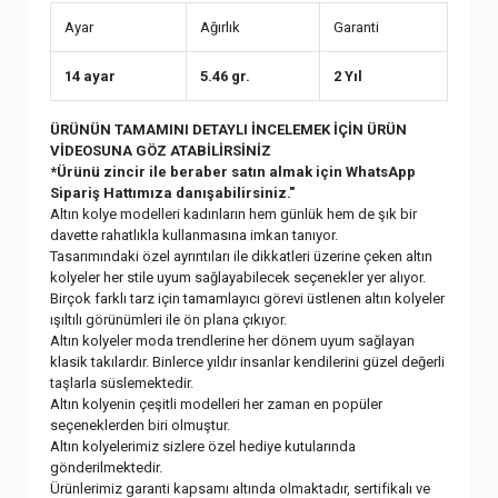
Ayar
Ağırlık
Garanti
14 ayar
5.46 gr.
2 Yıl
ÜRÜNÜN TAMAMINI DETAYLI İNCELEMEK İÇİN ÜRÜN
VİDEOSUNA GÖZ ATABİLİRSİNİZ
*Ürünü zincir ile beraber satın almak için WhatsApp
Sipariş Hattımıza danışabilirsiniz."
Altın kolye modelleri kadınların hem günlük hem de şık bir
davette rahatlıkla kullanmasına imkan tanıyor.
Tasarımındaki özel ayrıntıları ile dikkatleri üzerine çeken altın
kolyeler her stile uyum sağlayabilecek seçenekler yer alıyor.
Birçok farklı tarz için tamamlayıcı görevi üstlenen altın kolyeler
ışıltılı görünümleri ile ön plana çıkıyor.
Altın kolyeler moda trendlerine her dönem uyum sağlayan
klasik takılardır. Binlerce yıldır insanlar kendilerini güzel değerli
taşlarla süslemektedir.
Altın kolyenin çeşitli modelleri her zaman en popüler
seçeneklerden biri olmuştur.
Altın kolyelerimiz sizlere özel hediye kutularında
gönderilmektedir.
Ürünlerimiz garanti kapsamı altında olmaktadır, sertifikalı ve