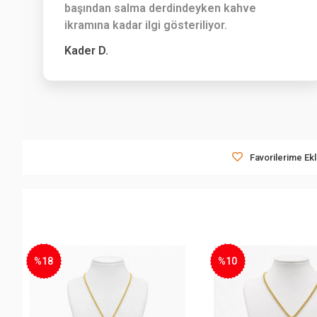
başından salma derdindeyken kahve
ikramına kadar ilgi gösteriliyor.
Kader D.
Favorilerime Ek
%10
%15