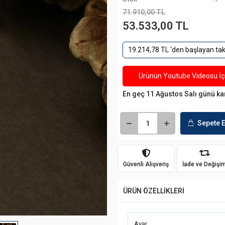
71.910,00 TL
53.533,00 TL
19.214,78 TL 'den başlayan taks
Ürünün Youtube Videosu İçi
En geç 11 Ağustos Salı günü k
Sepete E
Güvenli Alışveriş
İade ve Değişi
ÜRÜN ÖZELLİKLERİ
Ayar