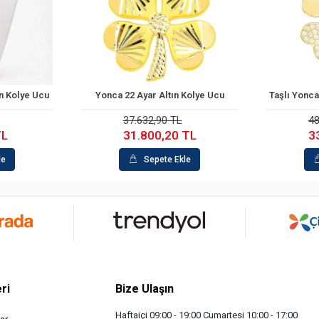
 Altın Kolye Ucu
Taşlı Yonca 14 Ayar Altın Kolye Ucu
pete Ekle
Sepete Ekle
,90 TL
48.739,00 TL
0,20 TL
33.318,30 TL
pete Ekle
Sepete Ekle
ri
Bize Ulaşın
Haftaiçi 09:00 - 19:00 Cumartesi 10:00 - 17:00