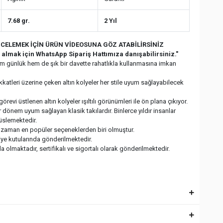
7.68 gr.
2 Yıl
CELEMEK İÇİN ÜRÜN VİDEOSUNA GÖZ ATABİLİRSİNİZ
n almak için WhatsApp Sipariş Hattımıza danışabilirsiniz."
hem günlük hem de şık bir davette rahatlıkla kullanmasına imkan
dikkatleri üzerine çeken altın kolyeler her stile uyum sağlayabilecek
görevi üstlenen altın kolyeler ışıltılı görünümleri ile ön plana çıkıyor.
 dönem uyum sağlayan klasik takılardır. Binlerce yıldır insanlar
süslemektedir.
er zaman en popüler seçeneklerden biri olmuştur.
diye kutularında gönderilmektedir.
 olmaktadır, sertifikalı ve sigortalı olarak gönderilmektedir.