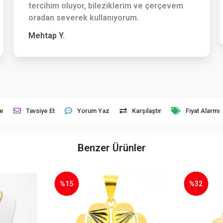
tercihim oluyor, bileziklerim ve çerçevem
oradan severek kullanıyorum.
Mehtap Y.
le
Tavsiye Et
Yorum Yaz
Karşılaştır
Fiyat Alarmı
Benzer Ürünler
%32
%3