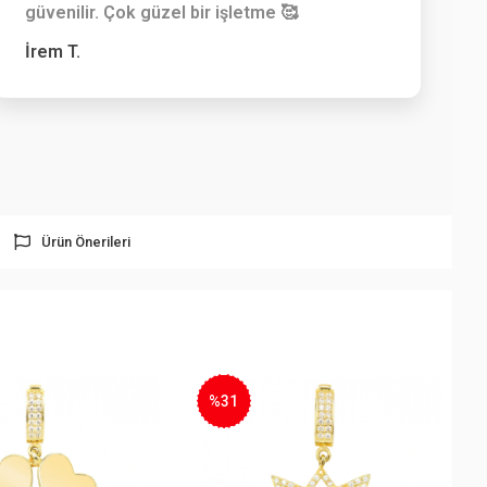
güvenilir. Çok güzel bir işletme 🥰
İrem T.
Ürün Önerileri
1
%25