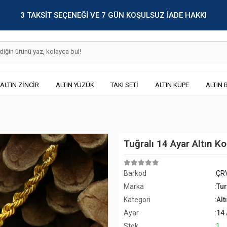
3 TAKSİT SEÇENEĞİ VE 7 GÜN KOŞULSUZ İADE HAKKI
ALTIN ZİNCİR
ALTIN YÜZÜK
TAKI SETİ
ALTIN KÜPE
ALTIN 
Tuğralı 14 Ayar Altın K
Barkod
:ÇR
Marka
:Tu
Kategori
:Alt
Ayar
:14
Stok
:1