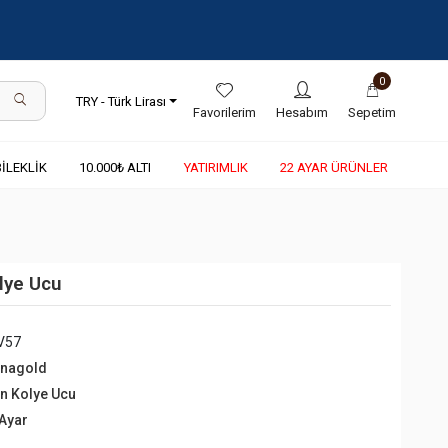
0
TRY - Türk Lirası
Favorilerim
Hesabım
Sepetim
BİLEKLİK
10.000₺ ALTI
YATIRIMLIK
22 AYAR ÜRÜNLER
olye Ucu
V57
rnagold
ın Kolye Ucu
 Ayar