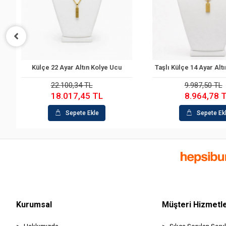
 Ucu
Taşlı Külçe 14 Ayar Altın Kolye Ucu
Yonca 22 Ayar
Sepete Ekle
Se
9.987,50 TL
37.632
8.964,78 TL
31.80
Sepete Ekle
Se
Kurumsal
Müşteri Hizmetle