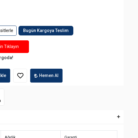
itlerle
Bugün Kargoya Teslim
n Tıklayın
argoda!
kle
Hemen Al
m
Ağırlık
Garanti