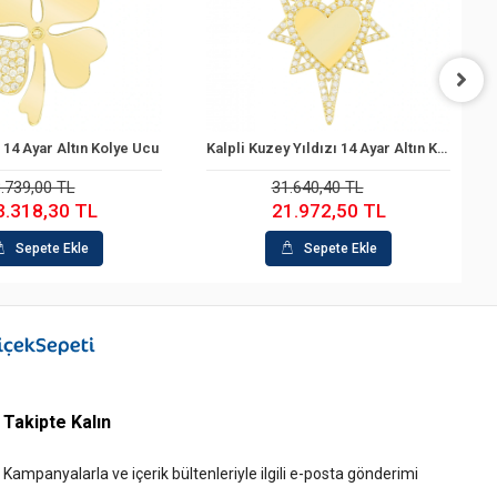
Kalpli Kuzey Yıldızı 14 Ayar Altın Kolye Ucu
Güneş 14 Ayar Altın Kolye Ucu
Sepete Ekle
Sepete Ekle
31.640,40 TL
31.880,10 TL
21.972,50 TL
24.049,90 TL
Sepete Ekle
Sepete Ekle
Takipte Kalın
Kampanyalarla ve içerik bültenleriyle ilgili e-posta gönderimi