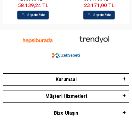
39,24 TL
23.171,00 TL
26.7
epete Ekle
Sepete Ekle
S
Kurumsal
Müşteri Hizmetleri
Bize Ulaşın