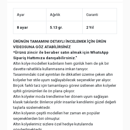
Ayar
Ağırlık
Garanti
8 ayar
5.13 gr.
2 Yıl
ÜRÜNÜN TAMAMINI DETAYLI İNCELEMEK İÇİN ÜRÜN
VİDEOSUNA GÖZ ATABİLİRSİNİZ
*Ürünü zincir ile beraber satın almak için WhatsApp
Sipariş Hattımıza danışabilirsiniz."
Altın kolye modelleri kadınların hem günlük hem de şık bir
davette rahatlıkla kullanmasına imkan tanıyor.
Tasarımındaki özel ayrıntıları ile dikkatleri üzerine çeken altın
kolyeler her stile uyum sağlayabilecek seçenekler yer alıyor.
Birçok farklı tarz için tamamlayıcı görevi üstlenen altın kolyeler
ışıltılı görünümleri ile ön plana çıkıyor.
Altın kolyeler moda trendlerine her dönem uyum sağlayan
klasik takılardır. Binlerce yıldır insanlar kendilerini güzel değerli
taşlarla süslemektedir.
Altın kolyenin çeşitli modelleri her zaman en popüler
seçeneklerden biri olmuştur.
Altın kolyelerimiz sizlere özel hediye kutularında
gönderilmektedir.