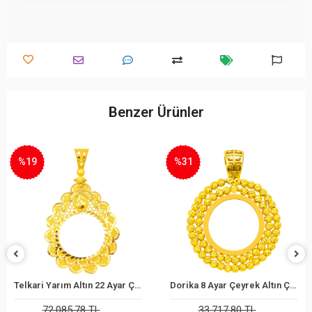
Benzer Ürünler
%31
%26
Telkari Yarım Altın 22 Ayar Çerçeve
Dorika 8 Ayar Çeyrek Altın Çerçeve
epete Ekle
Sepete Ekle
S
5,78 TL
33.717,80 TL
36.18