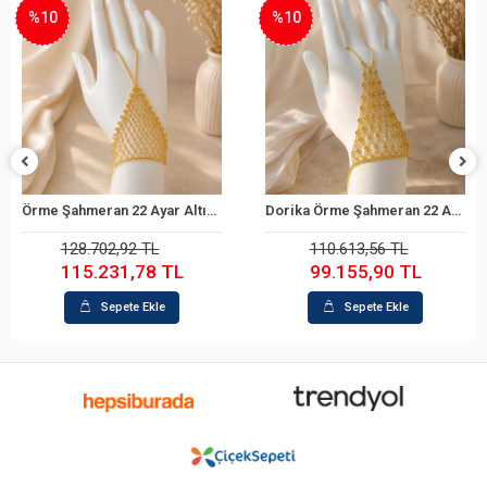
%10
%10
Örme Şahmeran 22 Ayar Altın Bileklik
Dorika Örme Şahmeran 22 Ayar Altın Bileklik
Sepete Ekle
Sepete Ekle
128.702,92 TL
110.613,56 TL
115.231,78 TL
99.155,90 TL
Sepete Ekle
Sepete Ekle