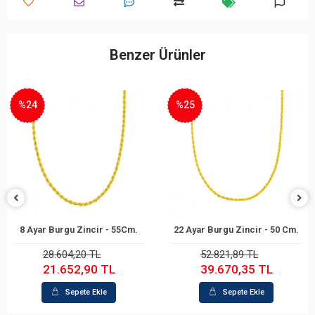
Benzer Ürünler
%25
%25
 Burgu Zincir - 55Cm.
22 Ayar Burgu Zincir - 50 Cm.
22 Ayar
Sepete Ekle
Sepete Ekle
28.604,20 TL
52.821,89 TL
21.652,90 TL
39.670,35 TL
Sepete Ekle
Sepete Ekle