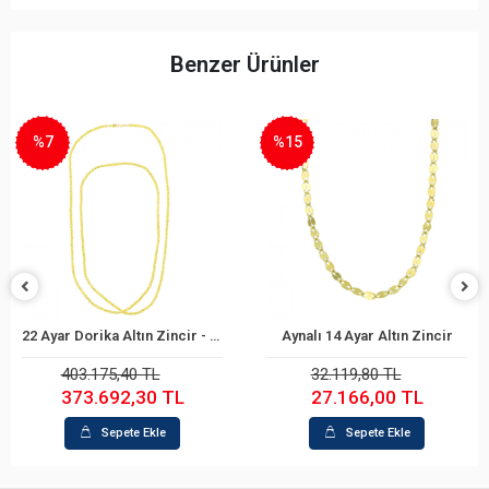
Benzer Ürünler
%15
%16
22 Ayar Dorika Altın Zincir - 80 Cm.
Aynalı 14 Ayar Altın Zincir
Sepete Ekle
Sepete Ekle
03.175,40 TL
32.119,80 TL
1
73.692,30 TL
27.166,00 TL
1
Sepete Ekle
Sepete Ekle