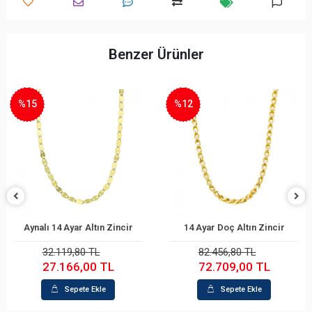
Benzer Ürünler
%15
%12
Aynalı 14 Ayar Altın Zincir
14 Ayar Doç Altın Zincir
Sepete Ekle
Sepete Ekle
32.119,80 TL
82.456,80 TL
27.166,00 TL
72.709,00 TL
Sepete Ekle
Sepete Ekle