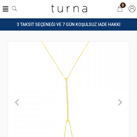
0
3 TAKSİT SEÇENEĞİ VE 7 GÜN KOŞULSUZ İADE HAKKI