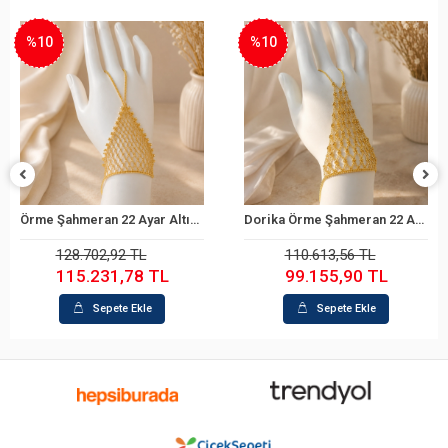
%10
%10
Örme Şahmeran 22 Ayar Altın Bileklik
Dorika Örme Şahmeran 22 Ayar Altın Bileklik
Sepete Ekle
Sepete Ekle
128.702,92 TL
110.613,56 TL
115.231,78 TL
99.155,90 TL
Sepete Ekle
Sepete Ekle