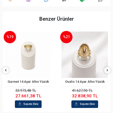
Benzer Ürünler
%21
%26
Ovalis 14 Ayar Altın Yüzük
Ovalis 14 Ayar Altın Yüzük
Sepete Ekle
Sepete Ekle
41.627,90 TL
28.316,56 TL
32.838,90 TL
21.005,71 TL
Sepete Ekle
Sepete Ekle