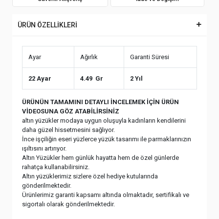
ÜRÜN ÖZELLİKLERİ
Ayar
Ağırlık
Garanti Süresi
22 Ayar
4.49 Gr
2 Yıl
ÜRÜNÜN TAMAMINI DETAYLI İNCELEMEK İÇİN ÜRÜN
VİDEOSUNA GÖZ ATABİLİRSİNİZ
altın yüzükler modaya uygun oluşuyla kadınların kendilerini
daha güzel hissetmesini sağlıyor.
İnce işçiliğin eseri yüzlerce yüzük tasarımı ile parmaklarınızın
ışıltısını artırıyor.
Altın Yüzükler hem günlük hayatta hem de özel günlerde
rahatça kullanabilirsiniz.
Altın yüzüklerimiz sizlere özel hediye kutularında
gönderilmektedir.
Ürünlerimiz garanti kapsamı altında olmaktadır, sertifikalı ve
sigortalı olarak gönderilmektedir.