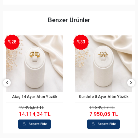
Benzer Ürünler
%33
%31
 14 Ayar Altın Yüzük
Kurdele 8 Ayar Altın Yüzük
Prizm
Sepete Ekle
Sepete Ekle
19.495,60 TL
11.849,17 TL
14.114,34 TL
7.950,05 TL
Sepete Ekle
Sepete Ekle