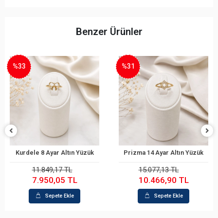
Benzer Ürünler
%31
%24
yar Altın Yüzük
Prizma 14 Ayar Altın Yüzük
epete Ekle
Sepete Ekle
S
49,17 TL
15.077,13 TL
15.10
0,05 TL
10.466,90 TL
11.4
epete Ekle
Sepete Ekle
S