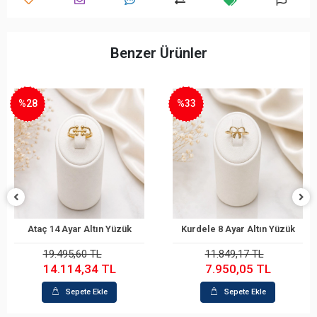
Benzer Ürünler
%33
%31
zük
Kurdele 8 Ayar Altın Yüzük
Prizma 14 Ayar Altın Y
Sepete Ekle
Sepete Ekle
11.849,17 TL
15.077,13 TL
7.950,05 TL
10.466,90 TL
Sepete Ekle
Sepete Ekle