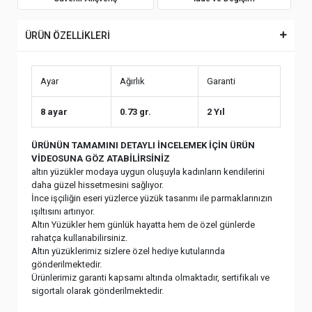
ÜRÜN ÖZELLİKLERİ
Ayar
Ağırlık
Garanti
8 ayar
0.73 gr.
2 Yıl
ÜRÜNÜN TAMAMINI DETAYLI İNCELEMEK İÇİN ÜRÜN
VİDEOSUNA GÖZ ATABİLİRSİNİZ
altın yüzükler modaya uygun oluşuyla kadınların kendilerini
daha güzel hissetmesini sağlıyor.
İnce işçiliğin eseri yüzlerce yüzük tasarımı ile parmaklarınızın
ışıltısını artırıyor.
Altın Yüzükler hem günlük hayatta hem de özel günlerde
rahatça kullanabilirsiniz.
Altın yüzüklerimiz sizlere özel hediye kutularında
gönderilmektedir.
Ürünlerimiz garanti kapsamı altında olmaktadır, sertifikalı ve
sigortalı olarak gönderilmektedir.