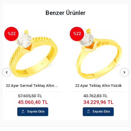
Benzer Ürünler
%22
%22
22 Ayar Tektaş Altın Yüzük
22 Ayar Klasik Tektaş Altın Yüzük
Sepete Ekle
Sepete Ekle
43.762,83 TL
44.320,53 TL
34.229,96 TL
34.668,61 TL
Sepete Ekle
Sepete Ekle