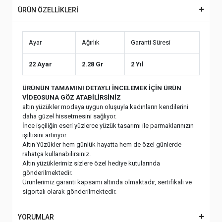
ÜRÜN ÖZELLİKLERİ
Ayar
Ağırlık
Garanti Süresi
22 Ayar
2.28 Gr
2 Yıl
ÜRÜNÜN TAMAMINI DETAYLI İNCELEMEK İÇİN ÜRÜN
VİDEOSUNA GÖZ ATABİLİRSİNİZ
altın yüzükler modaya uygun oluşuyla kadınların kendilerini
daha güzel hissetmesini sağlıyor.
İnce işçiliğin eseri yüzlerce yüzük tasarımı ile parmaklarınızın
ışıltısını artırıyor.
Altın Yüzükler hem günlük hayatta hem de özel günlerde
rahatça kullanabilirsiniz.
Altın yüzüklerimiz sizlere özel hediye kutularında
gönderilmektedir.
Ürünlerimiz garanti kapsamı altında olmaktadır, sertifikalı ve
sigortalı olarak gönderilmektedir.
YORUMLAR