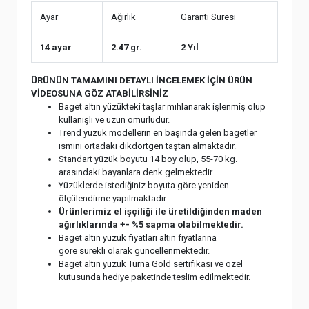
Ayar
Ağırlık
Garanti Süresi
14 ayar
2.47 gr.
2 Yıl
ÜRÜNÜN TAMAMINI DETAYLI İNCELEMEK İÇİN ÜRÜN
VİDEOSUNA GÖZ ATABİLİRSİNİZ
Baget altın yüzükteki taşlar mıhlanarak işlenmiş olup
kullanışlı ve uzun ömürlüdür.
Trend yüzük modellerin en başında gelen bagetler
ismini ortadaki dikdörtgen taştan almaktadır.
Standart yüzük boyutu 14 boy olup, 55-70 kg.
arasındaki bayanlara denk gelmektedir.
Yüzüklerde istediğiniz boyuta göre yeniden
ölçülendirme yapılmaktadır.
Ürünlerimiz el işçiliği ile üretildiğinden maden
ağırlıklarında +- %5 sapma olabilmektedir.
Baget altın yüzük fiyatları altın fiyatlarına
göre sürekli olarak güncellenmektedir.
Baget altın yüzük Turna Gold sertifikası ve özel
kutusunda hediye paketinde teslim edilmektedir.