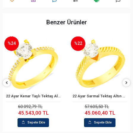
Benzer Ürünler
%22
%22
22 Ayar Sarmal Tektaş Altın Yüzük
22 Ayar Tektaş Altın Yüzük
Sepete Ekle
Sepete Ekle
57.605,50 TL
43.762,83 TL
45.060,40 TL
34.229,96 TL
Sepete Ekle
Sepete Ekle