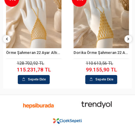
Örme Şahmeran 22 Ayar Altın Bileklik
Dorika Örme Şahmeran 22 Ayar Altın Bileklik
Sepete Ekle
Sepete Ekle
128.702,92 TL
110.613,56 TL
115.231,78 TL
99.155,90 TL
Sepete Ekle
Sepete Ekle