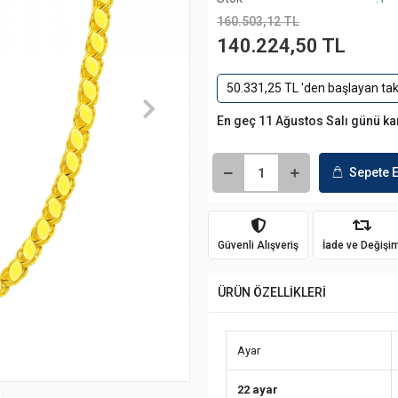
160.503,12 TL
140.224,50 TL
50.331,25 TL 'den başlayan taks
En geç 11 Ağustos Salı günü k
Sepete E
Güvenli Alışveriş
İade ve Değişi
ÜRÜN ÖZELLİKLERİ
Ayar
22 ayar