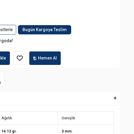
itlerle
Bugün Kargoya Teslim
argoda!
kle
Hemen Al
m
Ağırlık
Genişlik
14.12 gr.
3 mm.