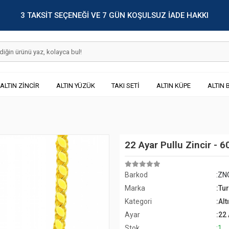
3 TAKSİT SEÇENEĞİ VE 7 GÜN KOŞULSUZ İADE HAKKI
ALTIN ZİNCİR
ALTIN YÜZÜK
TAKI SETİ
ALTIN KÜPE
ALTIN 
22 Ayar Pullu Zincir - 
Barkod
:ZN
Marka
:Tu
Kategori
:Alt
Ayar
:22
Stok
:1