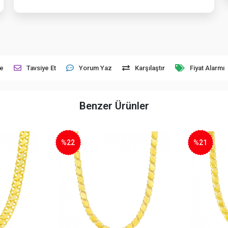
le
Tavsiye Et
Yorum Yaz
Karşılaştır
Fiyat Alarmı
Benzer Ürünler
%22
%21