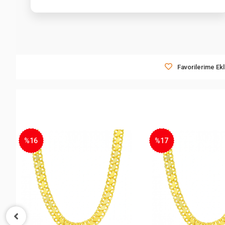
Favorilerime Ek
%16
%17