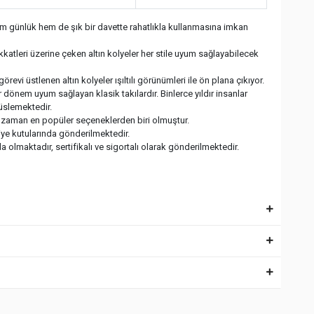
hem günlük hem de şık bir davette rahatlıkla kullanmasına imkan
dikkatleri üzerine çeken altın kolyeler her stile uyum sağlayabilecek
görevi üstlenen altın kolyeler ışıltılı görünümleri ile ön plana çıkıyor.
 dönem uyum sağlayan klasik takılardır. Binlerce yıldır insanlar
süslemektedir.
er zaman en popüler seçeneklerden biri olmuştur.
diye kutularında gönderilmektedir.
 olmaktadır, sertifikalı ve sigortalı olarak gönderilmektedir.