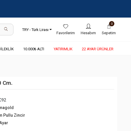
0
TRY - Türk Lirası
Favorilerim
Hesabım
Sepetim
BİLEKLİK
10.000₺ ALTI
YATIRIMLIK
22 AYAR ÜRÜNLER
60 Cm.
C92
rnagold
ın Pullu Zincir
 Ayar