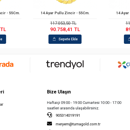
ncir - 55Cm.
14 Ayar Pullu Zincir - 55Cm.
14 Ayar 
le
Sepete Ekle
117.053,50 TL
11
 TL
90.758,41 TL
8
le
Sepete Ekle
ri
Bize Ulaşın
Haftaiçi 09:00 - 19:00 Cumartesi 10:00 - 17:00
ar
saatleri arasında ulaşabilirsiniz.
905314019191
meryem@turnagold.com.tr