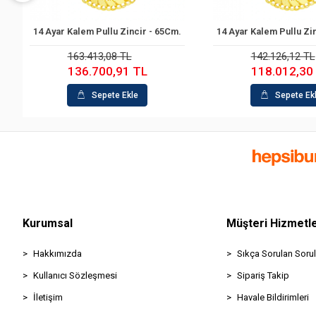
14 Ayar Kalem Pullu Zincir - 65Cm.
14 Ayar Kalem Pullu Zi
Sepete Ekle
Sepete Ek
163.413,08 TL
142.126,12 TL
136.700,91 TL
118.012,30
Sepete Ekle
Sepete Ek
Kurumsal
Müşteri Hizmetle
Hakkımızda
Sıkça Sorulan Sorul
Kullanıcı Sözleşmesi
Sipariş Takip
İletişim
Havale Bildirimleri