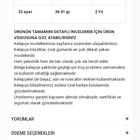
22 ayar
36.01 gr.
2 Yıl
ÜRÜNÜN TAMAMINI DETAYLI İNCELEMEK İÇİN ÜRÜN
VİDEOSUNA GÖZ ATABİLİRSİNİZ
Kelepçe modellerimize sayfamız üzerinden ulaşabilirsiniz.
Kelepçe bilezikler, özel günlerde en çok dikkat çeken
modellerdir.
Hem yatırımlık hem de takı olarak çok sık tercih edilir.
Bileğe kelepçe şeklinde geçtiği için boy problemi vermemekte
ve kullanım rahatlığı sağlamaktadır.
Kelepçeler de beyaz, sarı ve rose altın renkleri kullanılmaktadır.
Kelepçe bileziklerimiz sizlere özel hediye kutularında
gönderilmektedir.
Ürünlerimiz garanti kapsamı altında olmaktadır, sertifikalı ve
sigortalı olarak gönderilmektedir.
YORUMLAR
ÖDEME SEÇENEKLERİ