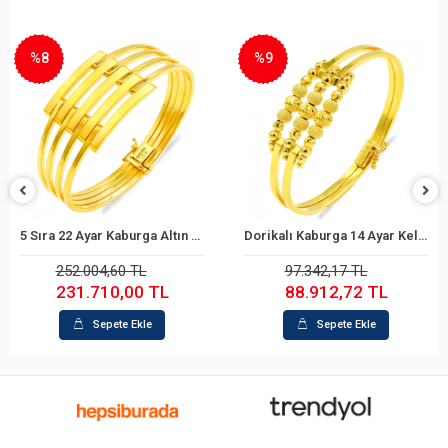
%8
%9
5 Sıra 22 Ayar Kaburga Altın Bilezik
Dorikalı Kaburga 14 Ayar Kelepçe Bilezik
Sepete Ekle
Sepete Ekle
252.004,60 TL
97.342,17 TL
231.710,00 TL
88.912,72 TL
Sepete Ekle
Sepete Ekle