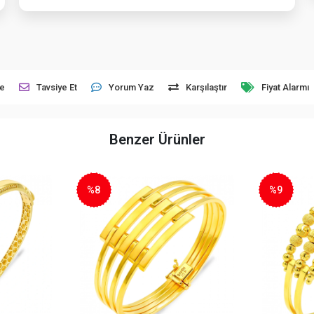
le
Tavsiye Et
Yorum Yaz
Karşılaştır
Fiyat Alarmı
Benzer Ürünler
%9