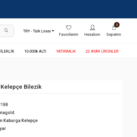
0
TRY - Türk Lirası
Favorilerim
Hesabım
Sepetim
BİLEKLİK
10.000₺ ALTI
YATIRIMLIK
22 AYAR ÜRÜNLER
 Kelepçe Bilezik
P188
rnagold
tın Kaburga Kelepçe
Ayar