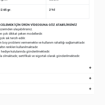
12.65 gr.
2 Yıl
CELEMEK İÇİN ÜRÜN VİDEOSUNA GÖZ ATABİLİRSİNİZ
zerinden ulaşabilirsiniz.
en çok dikkat çeken modellerdir.
ok sık tercih edilir.
çin boy problemi vermemekte ve kullanım rahatlığı sağlamaktadır.
ltın renkleri kullanılmaktadır.
l hediye kutularında gönderilmektedir.
 olmaktadır, sertifikalı ve sigortalı olarak gönderilmektedir.