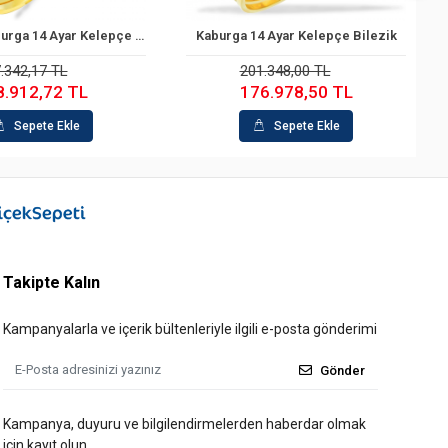
Kaburga 14 Ayar Kelepçe Bilezik
Kaburga 14 Ayar Kelep
Sepete Ekle
Sepete Ekl
201.348,00 TL
127.840,00 TL
176.978,50 TL
107.705,20 
Sepete Ekle
Sepete Ekl
Takipte Kalın
Kampanyalarla ve içerik bültenleriyle ilgili e-posta gönderimi
Gönder
Kampanya, duyuru ve bilgilendirmelerden haberdar olmak
için kayıt olun.