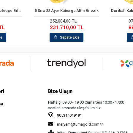
a 22 Ayar Kaburga Altın Bilezik
Dorikalı Kaburga 14 Ayar Kelepçe Bilezik
Sepete Ekle
Sepete Ekle
252.004,60 TL
97.342,17 TL
231.710,00 TL
88.912,72 TL
Sepete Ekle
Sepete Ekle
ri
Bize Ulaşın
Haftaiçi 09:00 - 19:00 Cumartesi 10:00 - 17:00
ar
saatleri arasında ulaşabilirsiniz.
905314019191
meryem@turnagold.com.tr
İnönü, Demokrasi Cd. no:19 D:21A, 34785