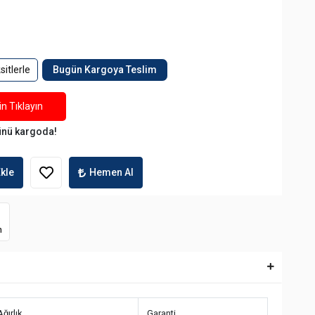
itlerle
Bugün Kargoya Teslim
n Tıklayın
ünü kargoda!
kle
Hemen Al
m
Ağırlık
Garanti