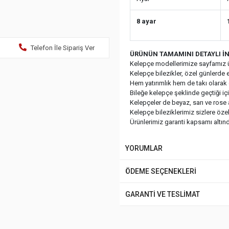
8 ayar
Telefon İle Sipariş Ver
ÜRÜNÜN TAMAMINI DETAYLI İN
Kelepçe modellerimize sayfamız ü
Kelepçe bilezikler, özel günlerde 
Hem yatırımlık hem de takı olarak ç
Bileğe kelepçe şeklinde geçtiği i
Kelepçeler de beyaz, sarı ve rose a
Kelepçe bileziklerimiz sizlere öze
Ürünlerimiz garanti kapsamı altında
YORUMLAR
ÖDEME SEÇENEKLERİ
GARANTİ VE TESLİMAT