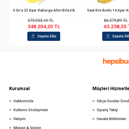
burga Altın Bilezik
Saat Kordonlu 14 Ayar Kelepçe Bilezik
5 Sır
ete Ekle
Sepete Ekle
,10 TL
86.379,89 TL
4,20 TL
65.238,35 TL
ete Ekle
Sepete Ekle
Kurumsal
Müşteri Hizmetle
Hakkımızda
Sıkça Sorulan Sorul
Kullanıcı Sözleşmesi
Sipariş Takip
İletişim
Havale Bildirimleri
Misyon & Vizyon