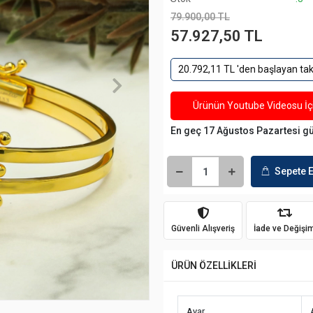
79.900,00 TL
57.927,50 TL
20.792,11 TL 'den başlayan taks
Ürünün Youtube Videosu İçi
En geç 17 Ağustos Pazartesi g
Sepete E
Güvenli Alışveriş
İade ve Değişi
ÜRÜN ÖZELLİKLERİ
Ayar