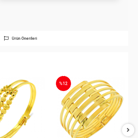
Ürün Önerileri
%12
%16