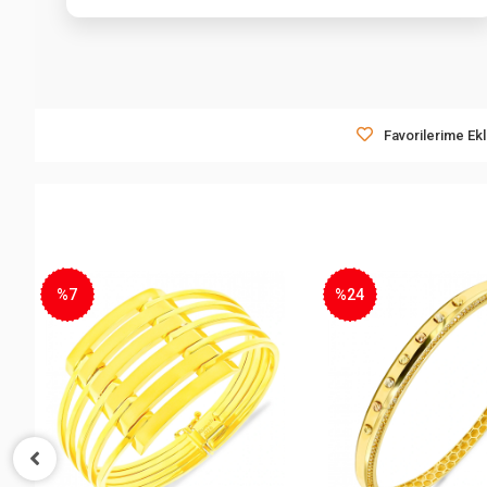
Favorilerime Ek
%24
%8