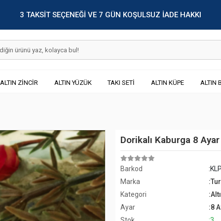
3 TAKSİT SEÇENEĞİ VE 7 GÜN KOŞULSUZ İADE HAKKI
ALTIN ZİNCİR
ALTIN YÜZÜK
TAKI SETİ
ALTIN KÜPE
ALTIN 
Dorikalı Kaburga 8 Ayar
Barkod
:KL
Marka
:Tu
Kategori
:Al
Ayar
:8 
Stok
:3