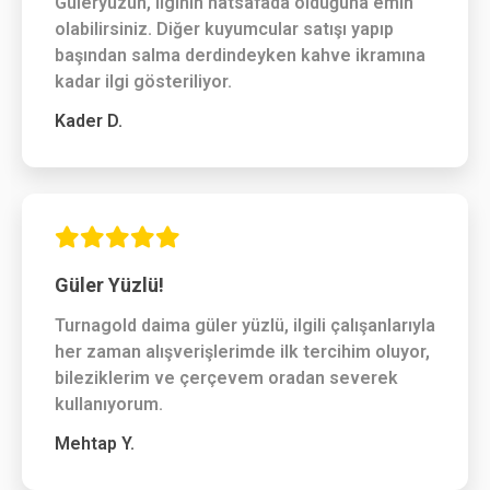
Güleryüzün, ilginin hatsafada olduğuna emin
olabilirsiniz. Diğer kuyumcular satışı yapıp
başından salma derdindeyken kahve ikramına
kadar ilgi gösteriliyor.
Kader D.
Güler Yüzlü!
Turnagold daima güler yüzlü, ilgili çalışanlarıyla
her zaman alışverişlerimde ilk tercihim oluyor,
bileziklerim ve çerçevem oradan severek
kullanıyorum.
Mehtap Y.