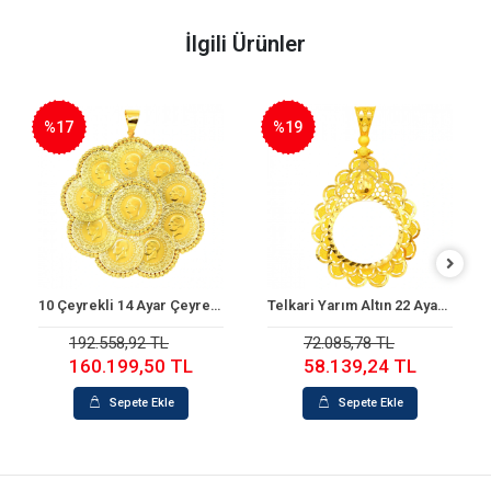
İlgili Ürünler
%17
%19
10 Çeyrekli 14 Ayar Çeyrek Altın Çerçeve
Telkari Yarım Altın 22 Ayar Çerçeve
Sepete Ekle
Sepete Ekle
192.558,92 TL
72.085,78 TL
160.199,50 TL
58.139,24 TL
Sepete Ekle
Sepete Ekle