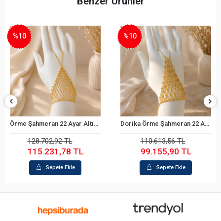
Benzer Ürünler
%10
%10
Örme Şahmeran 22 Ayar Altın Bileklik
Dorika Örme Şahmeran 22 Ayar Altın Bileklik
Sepete Ekle
Sepete Ekle
128.702,92 TL
110.613,56 TL
115.231,78 TL
99.155,90 TL
Sepete Ekle
Sepete Ekle