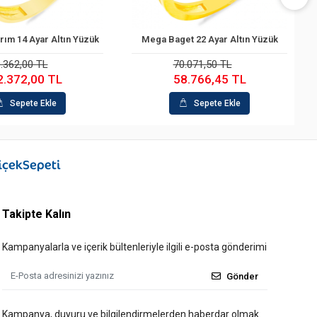
aget 22 Ayar Altın Yüzük
Baget 22 Ayar Altın Yüzük
Sepete Ekle
Sepete Ekle
70.071,50 TL
64.061,42 TL
58.766,45 TL
49.688,21 TL
Sepete Ekle
Sepete Ekle
Takipte Kalın
Kampanyalarla ve içerik bültenleriyle ilgili e-posta gönderimi
Gönder
Kampanya, duyuru ve bilgilendirmelerden haberdar olmak