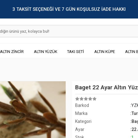
3 TAKSİT SEÇENEĞİ VE 7 GÜN KOŞULSUZ İADE HAKKI
ALTIN ZİNCİR
ALTIN YÜZÜK
TAKI SETİ
ALTIN KÜPE
ALTIN 
Baget 22 Ayar Altın Yü
Barkod
:YZ
Marka
:Tu
Kategori
:Ba
Ayar
:22
Stok
:1