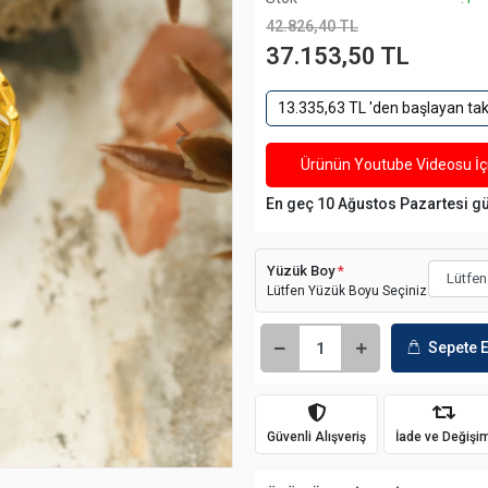
42.826,40 TL
37.153,50 TL
13.335,63 TL 'den başlayan taks
Ürünün Youtube Videosu İçi
En geç 10 Ağustos Pazartesi g
Yüzük Boy
*
Lütfen Yüzük Boyu Seçiniz
Sepete E
Güvenli Alışveriş
İade ve Değişi