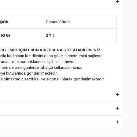
ğırlık
Garanti Süresi
.63 Gr
2 Yıl
CELEMEK İÇİN ÜRÜN VİDEOSUNA GÖZ ATABİLİRSİNİZ
yla kadınların kendilerini daha güzel hissetmesini sağlıyor.
asarımı ile parmaklarınızın ışıltısını artırıyor.
 hem de özel günlerde rahatça kullanabilirsiniz.
diye kutularında gönderilmektedir.
 olmaktadır, sertifikalı ve sigortalı olarak gönderilmektedir.