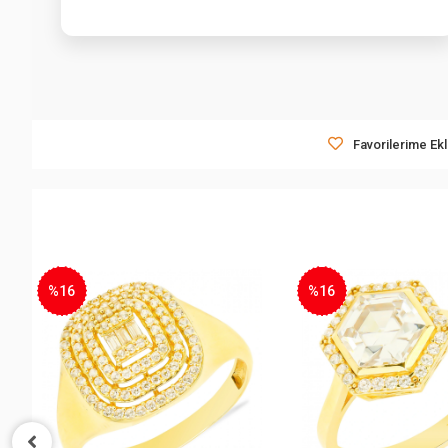
Favorilerime Ek
%16
%22