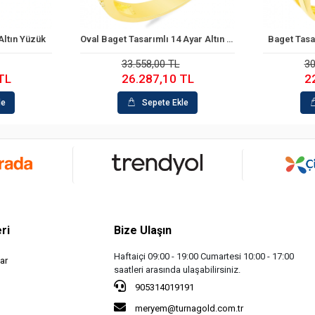
Oval Baget Tasarımlı 14 Ayar Altın Yüzük
Baget Tasarım 14 Ayar Altın Yüzük
Mega B
 Ekle
Sepete Ekle
 TL
30.362,00 TL
10 TL
22.372,00 TL
 Ekle
Sepete Ekle
ri
Bize Ulaşın
Haftaiçi 09:00 - 19:00 Cumartesi 10:00 - 17:00
ar
saatleri arasında ulaşabilirsiniz.
905314019191
meryem@turnagold.com.tr