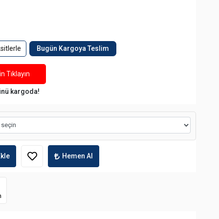
itlerle
Bugün Kargoya Teslim
n Tıklayın
ünü kargoda!
kle
Hemen Al
m