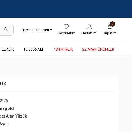
0
TRY - Türk Lirası
Favorilerim
Hesabım
Sepetim
BİLEKLİK
10.000₺ ALTI
YATIRIMLIK
22 AYAR ÜRÜNLER
zük
K975
rnagold
get Altın Yüzük
 Ayar