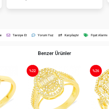
le
Tavsiye Et
Yorum Yaz
Karşılaştır
Fiyat Alarmı
Benzer Ürünler
%26
%16