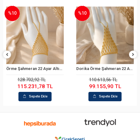
%10
%10
Örme Şahmeran 22 Ayar Altın Bileklik
Dorika Örme Şahmeran 22 Ayar Altın Bileklik
Sepete Ekle
Sepete Ekle
128.702,92 TL
110.613,56 TL
115.231,78 TL
99.155,90 TL
Sepete Ekle
Sepete Ekle