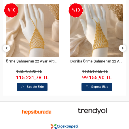
%10
%10
Örme Şahmeran 22 Ayar Altın Bileklik
Dorika Örme Şahmeran 22 Ayar Altın Bileklik
Sepete Ekle
Sepete Ekle
128.702,92 TL
110.613,56 TL
115.231,78 TL
99.155,90 TL
Sepete Ekle
Sepete Ekle