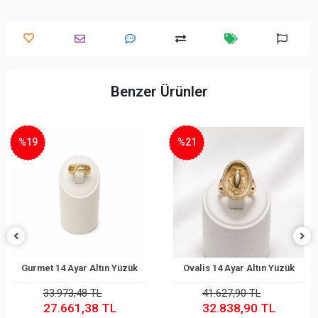
Benzer Ürünler
%21
%26
Ovalis 14 Ayar Altın Yüzük
Ovalis 14 Ayar Altın Yüzük
Sepete Ekle
Sepete Ekle
41.627,90 TL
28.316,56 TL
32.838,90 TL
21.005,71 TL