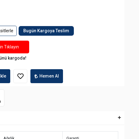
itlerle
Bugün Kargoya Teslim
n Tıklayın
ünü kargoda!
kle
Hemen Al
m
Ağırlık
Garanti