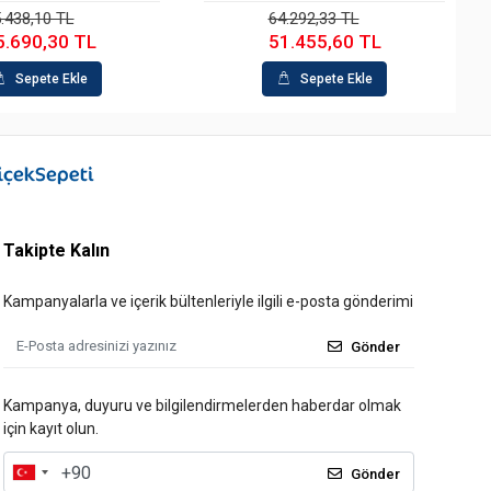
64.292,33 TL
72.085,7
51.455,60 TL
58.139
Sepete Ekle
Sepe
Takipte Kalın
Kampanyalarla ve içerik bültenleriyle ilgili e-posta gönderimi
Gönder
Kampanya, duyuru ve bilgilendirmelerden haberdar olmak
için kayıt olun.
Gönder