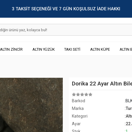
3 TAKSİT SEÇENEĞİ VE 7 GÜN KOŞULSUZ İADE HAKKI
ALTIN ZİNCİR
ALTIN YÜZÜK
TAKI SETİ
ALTIN KÜPE
ALTIN 
Dorika 22 Ayar Altın Bil
Barkod
:BL
Marka
:Tu
Kategori
:Alt
Ayar
:22
Stok
:1