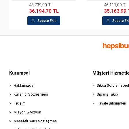
.739,00 TL
46.111,09 TL
6.194,70 TL
35.163,99 TL
Sepete Ekle
Sepete Ekle
Kurumsal
Müşteri Hizmetle
Hakkımızda
Sıkça Sorulan Sorul
Kullanıcı Sözleşmesi
Sipariş Takip
İletişim
Havale Bildirimleri
Misyon & Vizyon
Mesafeli Satış Sözleşmesi