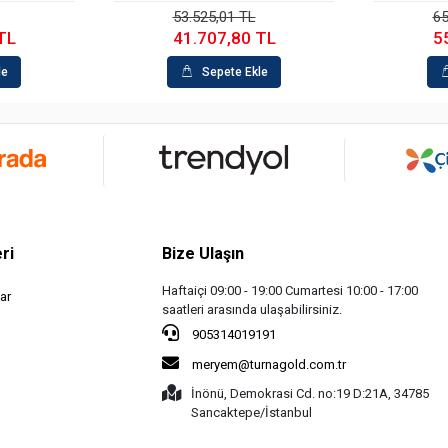
53.525,01 TL
65.438,10 TL
41.707,80 TL
55.690,30 TL
Sepete Ekle
Sepete Ekle
ri
Bize Ulaşın
Haftaiçi 09:00 - 19:00 Cumartesi 10:00 - 17:00
ar
saatleri arasında ulaşabilirsiniz.
905314019191
meryem@turnagold.com.tr
İnönü, Demokrasi Cd. no:19 D:21A, 34785
Sancaktepe/İstanbul