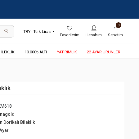
0
TRY - Türk Lirası
Favorilerim
Hesabım
Sepetim
BİLEKLİK
10.000₺ ALTI
YATIRIMLIK
22 AYAR ÜRÜNLER
eklik
KM618
rnagold
ın Dorikalı Bileklik
 Ayar