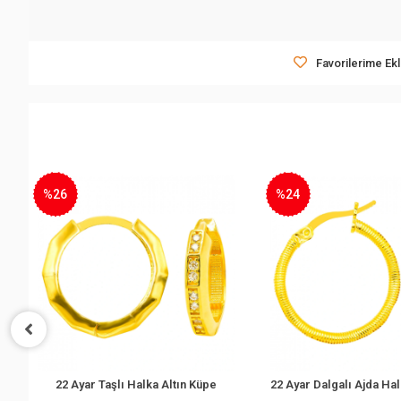
Favorilerime Ek
%24
Taşlı Halka Altın Küpe
22 Ayar Dalgalı Ajda Halka Altın Küpe
Sepete Ekle
Sepete Ekle