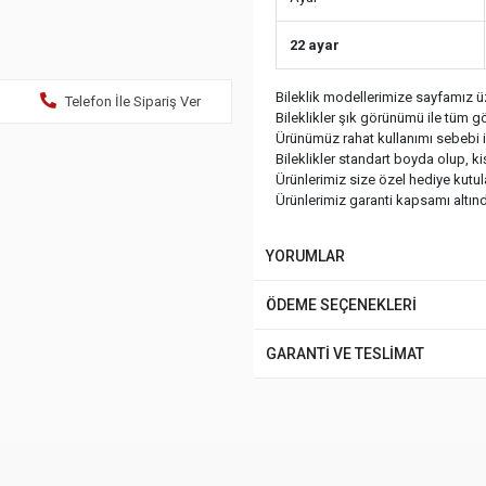
22 ayar
Bileklik modellerimize sayfamız üz
Telefon İle Sipariş Ver
Bileklikler şık görünümü ile tüm gö
Ürünümüz rahat kullanımı sebebi ile
Bileklikler standart boyda olup, k
Ürünlerimiz size özel hediye kutu
Ürünlerimiz garanti kapsamı altında
YORUMLAR
ÖDEME SEÇENEKLERİ
GARANTİ VE TESLİMAT