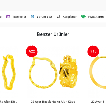
le
Tavsiye Et
Yorum Yaz
Karşılaştır
Fiyat Alarmı
Benzer Ürünler
%22
%15
22 Ayar Başak Halka Altın Küpe
22 Ayar Zig Zag Halka Altın 
Sepete Ekle
Sepete Ekle