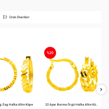
Ürün Önerileri
%20
%19
Küpe
22 Ayar Burma Örgü Halka Altın Küpe
Telkari Yarım Altı
Sepete Ekle
Sepe