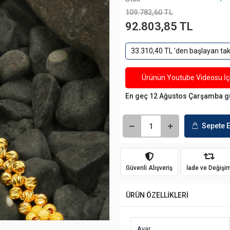
109.782,60 TL
92.803,85 TL
33.310,40 TL 'den başlayan taks
Ürünün Youtube Videosu İçi
En geç 12 Ağustos Çarşamba g
Sepete E
Güvenli Alışveriş
İade ve Değişi
ÜRÜN ÖZELLİKLERİ
Ayar