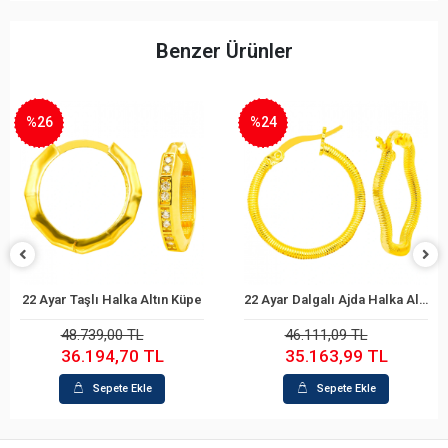
Benzer Ürünler
%24
%22
ka Altın Küpe
22 Ayar Dalgalı Ajda Halka Altın Küpe
 Ekle
Sepete Ekle
Sepete
 TL
46.111,09 TL
53.525,01
70 TL
35.163,99 TL
41.707,
 Ekle
Sepete Ekle
Sepete