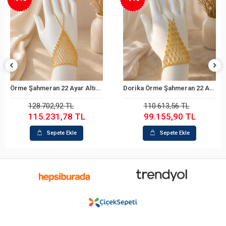
Örme Şahmeran 22 Ayar Altın Bileklik
Dorika Örme Şahmeran 22 Ayar Altın Bileklik
Sepete Ekle
Sepete Ekle
128.702,92 TL
110.613,56 TL
115.231,78 TL
99.155,90 TL
Sepete Ekle
Sepete Ekle