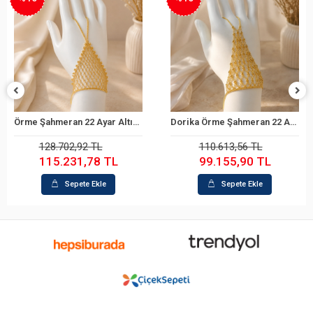
Örme Şahmeran 22 Ayar Altın Bileklik
Dorika Örme Şahmeran 22 Ayar Altın Bileklik
Sepete Ekle
Sepete Ekle
128.702,92 TL
110.613,56 TL
115.231,78 TL
99.155,90 TL
Sepete Ekle
Sepete Ekle